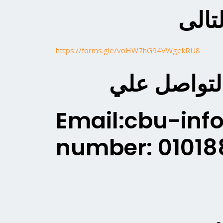
تالى
https://forms.gle/voHW7hG94VWgekRU8
التواصل علي
Email:cbu-in
number: 01018