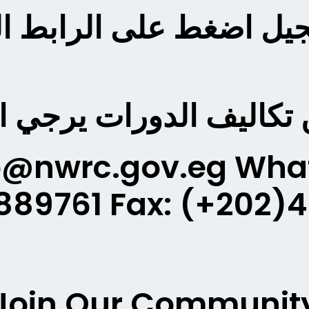
يل اضغط على الرابط ال
 تكاليف الدورات يرجي 
fo@nwrc.gov.eg Wh
889761 Fax: (+202)
Join Our Communit