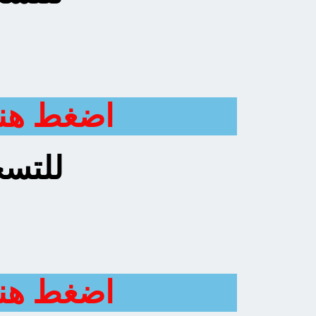
اضغط هنا
للتسج
اضغط هنا