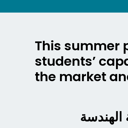
This summer p
students’ capa
the market an
 الهندسة