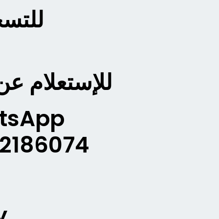
للتسج
للإستعلام عن
atsApp
42186074
y