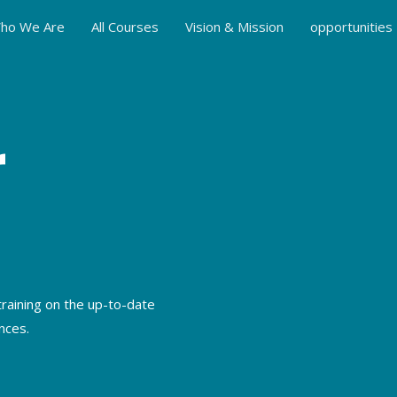
ho We Are
All Courses
Vision & Mission
opportunities
r
training on the up-to-date
nces.